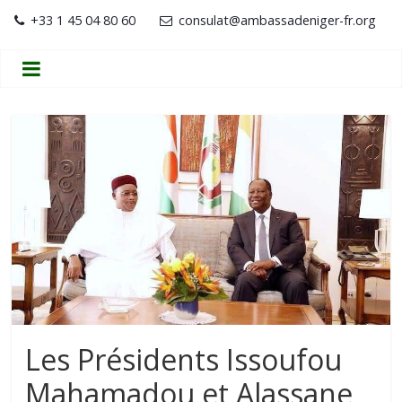
+33 1 45 04 80 60
consulat@ambassadeniger-fr.org
Les Présidents Issoufou
Mahamadou et Alassane