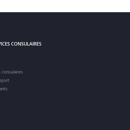
VICES CONSULAIRES
 consulaires
eport
ants