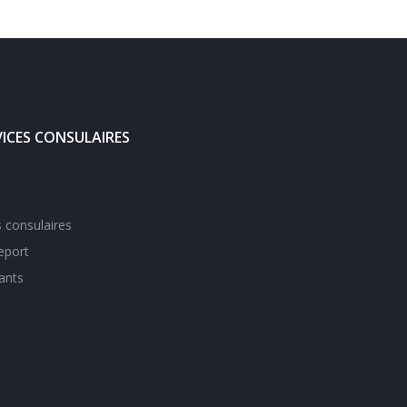
VICES CONSULAIRES
 consulaires
eport
ants